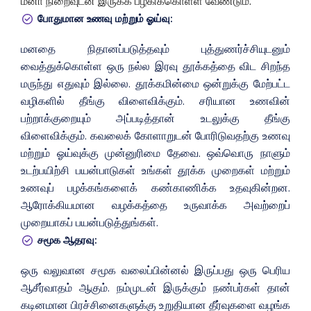
மனா நிறைவுடன் இருக்க பழகிக்கொள்ள வேண்டும்.
போதுமான உணவு மற்றும் ஓய்வு:
மனதை நிதானப்படுத்தவும் புத்துணர்ச்சியுடனும்
வைத்துக்கொள்ள ஒரு நல்ல இரவு தூக்கத்தை விட சிறந்த
மருந்து எதுவும் இல்லை. தூக்கமின்மை ஒன்றுக்கு மேற்பட்ட
வழிகளில் தீங்கு விளைவிக்கும். சரியான உணவின்
பற்றாக்குறையும் அப்படித்தான் உடலுக்கு தீங்கு
விளைவிக்கும். கவலைக் கோளாறுடன் போரிடுவதற்கு உணவு
மற்றும் ஓய்வுக்கு முன்னுரிமை தேவை. ஒவ்வொரு நாளும்
உடற்பயிற்சி பயன்பாடுகள் உங்கள் தூக்க முறைகள் மற்றும்
உணவுப் பழக்கங்களைக் கண்காணிக்க உதவுகின்றன.
ஆரோக்கியமான வழக்கத்தை உருவாக்க அவற்றைப்
முறையாகப் பயன்படுத்துங்கள்.
சமூக ஆதரவு:
ஒரு வலுவான சமூக வலைப்பின்னல் இருப்பது ஒரு பெரிய
ஆசீர்வாதம் ஆகும். நம்முடன் இருக்கும் நண்பர்கள் தான்
கடினமான பிரச்சினைகளுக்கு உறுதியான தீர்வுகளை வழங்க