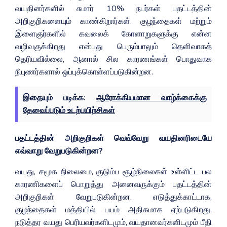
வயதினர்களில் சுமார் 10% நபர்கள் பதட்டத்தின்
அறிகுறிகளையும் காண்கிறார்கள். குழந்தைகள் மற்றும்
இளைஞர்களில் கவலைக் கோளாறுகளுக்கு என்ன
வழிவகுக்கிறது என்பது பெரும்பாலும் தெளிவாகத்
தெரியவில்லை, ஆனால் சில காரணங்கள் பொதுவாக
நிபுணர்களால் ஒப்புக்கொள்ளப்படுகின்றன.
இதையும் படிக்க:
ஆரோக்கியமான வாழ்க்கைக்கு
தேவைப்படும் உடற்பயிற்சிகள்
பதட்டத்தின் அறிகுறிகள் வெவ்வேறு வயதினரிடையே
எவ்வாறு வேறுபடுகின்றன?
வயது, சமூக நிலைமை, குடும்ப சூழ்நிலைகள் உள்ளிட்ட பல
காரணிகளைப் பொறுத்து அனைவருக்கும் பதட்டத்தின்
அறிகுறிகள் வேறுபடுகின்றன. எடுத்துக்காட்டாக,
குழந்தைகள் மத்தியில் பயம் அதிகமாக ஏற்படுகிறது,
நடுத்தர வயது பெரியவர்களிடமும், வயதானவர்களிடமும் பீதி