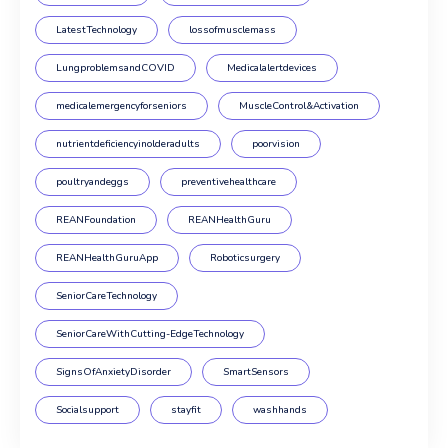
LatestTechnology
lossofmusclemass
LungproblemsandCOVID
Medicalalertdevices
medicalemergencyforseniors
MuscleControl&Activation
nutrientdeficiencyinolderadults
poorvision
poultryandeggs
preventivehealthcare
REANFoundation
REANHealthGuru
REANHealthGuruApp
Roboticsurgery
SeniorCareTechnology
SeniorCareWithCutting-EdgeTechnology
SignsOfAnxietyDisorder
SmartSensors
Socialsupport
stayfit
washhands