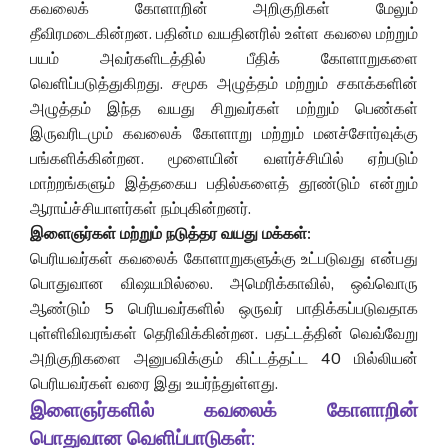
கவலைக் கோளாறின் அறிகுறிகள் மேலும்
தீவிரமடைகின்றன. பதின்ம வயதினரில் உள்ள கவலை மற்றும்
பயம் அவர்களிடத்தில் பீதிக் கோளாறுகளை
வெளிப்படுத்துகிறது. சமூக அழுத்தம் மற்றும் சகாக்களின்
அழுத்தம் இந்த வயது சிறுவர்கள் மற்றும் பெண்கள்
இருவரிடமும் கவலைக் கோளாறு மற்றும் மனச்சோர்வுக்கு
பங்களிக்கின்றன. மூளையின் வளர்ச்சியில் ஏற்படும்
மாற்றங்களும் இத்தகைய பதில்களைத் தூண்டும் என்றும்
ஆராய்ச்சியாளர்கள் நம்புகின்றனர்.
இளைஞர்கள் மற்றும் நடுத்தர வயது மக்கள்:
பெரியவர்கள் கவலைக் கோளாறுகளுக்கு உட்படுவது என்பது
பொதுவான விஷயமில்லை. அமெரிக்காவில், ஒவ்வொரு
ஆண்டும் 5 பெரியவர்களில் ஒருவர் பாதிக்கப்படுவதாக
புள்ளிவிவரங்கள் தெரிவிக்கின்றன. பதட்டத்தின் வெவ்வேறு
அறிகுறிகளை அனுபவிக்கும் கிட்டத்தட்ட 40 மில்லியன்
பெரியவர்கள் வரை இது உயர்ந்துள்ளது.
இளைஞர்களில் கவலைக் கோளாறின்
பொதுவான வெளிப்பாடுகள்: