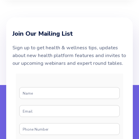
Join Our Mailing List
Sign up to get health & wellness tips, updates
about new health platform features and invites to
our upcoming webinars and expert round tables.
N
a
m
E
e
m
*
a
P
i
h
l
o