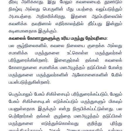
தீர்வு அளிக்காது. இது மேலும் கவலையைத் தூண்டும்
நிகழ்வு அல்லது பொருளின் மீது பயத்தை வலுப்படுத்தும்
அபாயத்தை அதிகரிக்கிறது, இதனை ஆரம்பநிலையில்
கவனிக்க தவறினால் எதிர்காலத்தில் தீர்ப்பது இன்னும்
கடினமானதாக இருக்கும்.
கவலைக் கோளாறுகளுக்கு உரிய மருந்து தேர்வுரிமை:
பல சூழ்நிலைகளில், கவலை நிலையை குறைக்க அல்லது
சமாளிக்க மருந்துகளை உட்கொள்ள மருத்துவர்கள்
பரிந்துரைக்கின்றனர். இளைஞர்கள் தங்கள் கவலைக்
கோளாறுகளை சமாளிக்க மனஅழுத்தம் தடுப்பிகள் போன்ற
மருந்துகளை மருத்துவர்களின் ஆலோசனைகளின் பேரில்
பயன்படுத்துகின்றனர்.
பெரும்பாலும் பேசும் சிகிச்சையும் பரிந்துரைக்கப்படும், மேலும்
பேசும் சிகிச்சையுடன் எடுக்கப்படும் மருந்துகளும் மிகவும்
பயனுள்ளதாக இருக்கும் என்று நிரூபிக்கப்பட்டுள்ளது. பல
பெற்றோர்கள் தங்கள் குழந்தை மனஅழுத்தம் தடுப்பிகள்
மருந்துகளை எடுத்துக்கொள்வது குறித்து புரிந்து
வைத்திருந்தாலும், அதன் அணுகுமுறைகளில் நன்மை