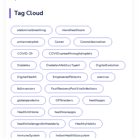
Tag Cloud
abdominalbreathing
AIandhealthcare
antianxietydiet
Cancer
CoronaVaccination
COVID-19
COVIDspreadthroughdroplets
Diabetes
DiabetesMellitusTypeII
DigitalEvolution
DigitalHealth
EmpoweredPatients
exercise
fallinseniors
FastRecoveryPostViralInfections
globalpandemic
GPStrackers
healthapps
HealthAtHome
healthcareapps
healthchallengesfortheelderly
HealthyHabits
ImmuneSystem
IndianHealthEcosystem