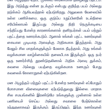
மன அழுத்தம் ஏற்பட முக்கிய காரணமாக திகழ்வது பதட்டம்.
இது அடுத்து என்ன நடக்கும் என்பது குறித்த பயம் அல்லது
நடுக்கம் ஆகியவற்றால் ஏற்படுகிறது. அலுவலக வேலையில்
உள்ள பணிச்சுமை, ஒரு குடும்ப உறுப்பினரின் உடல்நிலை
சரியில்லாமல் இருப்பது அல்லது நிதி நெருக்கடியை
சந்திப்பது போன்ற காரணங்களால் தனிநபர்கள் பயம் மற்றும்
பதட்டத்தை உணரக்கூடும். ஆனால் உங்கள் பதட்ட உணர்வுகள்
கையாள முடியாத அளவுக்கு அதிகமாக இருந்தால், அது
மேலும் சில மாதங்களுக்கும் மேலாக நீடித்தால், அது உங்கள்
வழக்கமான வாழ்க்கையில் தலையீடாக இருக்கும். ஒரு நபர்
ஒரு உணர்ச்சித் தூண்டுதலினால் அதிக அளவு துக்கம்,
கவலை அல்லது பயத்தை வழக்கமாக உணரும் போது
கவலைக் கோளாறுகள் ஏற்படுகின்றன.
மன அழுத்தம் மற்றும் பதட்டம் போன்ற உணர்வுகள் எப்போதும்
மோசமான விளைவுகளை ஏற்படுத்துவது இல்லை. மாறாக
சில சமயங்களில் இரண்டுமே உங்களுக்கு முன்னால் உள்ள
பணியைச் செய்ய அல்லது சவாலை மேற்கொள்ள
உந்துதலாகவும் இருக்கும். இருப்பினும், இந்த உணர்வுகள்