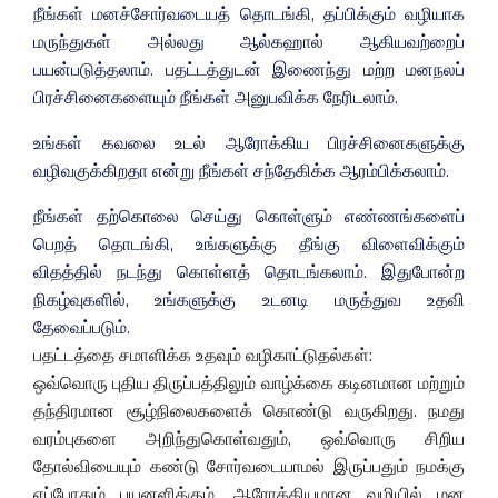
நீங்கள் மனச்சோர்வடையத் தொடங்கி, தப்பிக்கும் வழியாக
மருந்துகள் அல்லது ஆல்கஹால் ஆகியவற்றைப்
பயன்படுத்தலாம். பதட்டத்துடன் இணைந்து மற்ற மனநலப்
பிரச்சினைகளையும் நீங்கள் அனுபவிக்க நேரிடலாம்.
உங்கள் கவலை உடல் ஆரோக்கிய பிரச்சினைகளுக்கு
வழிவகுக்கிறதா என்று நீங்கள் சந்தேகிக்க ஆரம்பிக்கலாம்.
நீங்கள் தற்கொலை செய்து கொள்ளும் எண்ணங்களைப்
பெறத் தொடங்கி, உங்களுக்கு தீங்கு விளைவிக்கும்
விதத்தில் நடந்து கொள்ளத் தொடங்கலாம். இதுபோன்ற
நிகழ்வுகளில், உங்களுக்கு உடனடி மருத்துவ உதவி
தேவைப்படும்.
பதட்டத்தை சமாளிக்க உதவும் வழிகாட்டுதல்கள்:
ஒவ்வொரு புதிய திருப்பத்திலும் வாழ்க்கை கடினமான மற்றும்
தந்திரமான சூழ்நிலைகளைக் கொண்டு வருகிறது. நமது
வரம்புகளை அறிந்துகொள்வதும், ஒவ்வொரு சிறிய
தோல்வியையும் கண்டு சோர்வடையாமல் இருப்பதும் நமக்கு
எப்போதும் பயனளிக்கும். ஆரோக்கியமான வழியில் மன