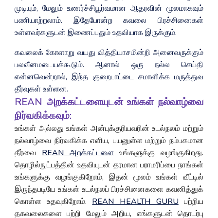
முடியும், மேலும் உணர்ச்சிபூர்வமான ஆதரவின் மூலமாகவும்
பணியாற்றலாம். இதேபோன்ற கவலை பிரச்சினைகள்
உள்ளவர்களுடன் இணைப்பதும் உதவியாக இருக்கும்.
கவலைக் கோளாறு வயது வித்தியாசமின்றி அனைவருக்கும்
பலவீனமடையக்கூடும். ஆனால் ஒரு நல்ல செய்தி
என்னவென்றால், இந்த குறைபாட்டை சமாளிக்க மருத்துவ
தீர்வுகள் உள்ளன.
REAN அறக்கட்டளையுடன் உங்கள் நல்வாழ்வை
நிர்வகிக்கவும்:
உங்கள் அல்லது உங்கள் அன்புக்குரியவரின் உடல்நலம் மற்றும்
நல்வாழ்வை நிர்வகிக்க எளிய, பயனுள்ள மற்றும் நம்பகமான
தீர்வை
REAN அறக்கட்டளை
உங்களுக்கு வழங்குகிறது.
தொழில்நுட்பத்தின் உதவியுடன் தரமான பராமரிப்பை நாங்கள்
உங்களுக்கு வழங்குகிறோம், இதன் மூலம் உங்கள் வீட்டில்
இருந்தபடியே உங்கள் உடல்நலப் பிரச்சினைகளை கவனித்துக்
கொள்ள உதவுகிறோம்.
REAN HEALTH GURU
பற்றிய
தகவலைகளை பற்றி மேலும் அறிய, எங்களுடன் தொடர்பு